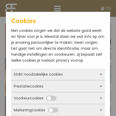
EN
Cookies
Met cookies zorgen we dat de website goed werkt
en fijner voor je is. Meestal slaan we wat info op om
je ervaring persoonlijker te maken. Geen zorgen:
het gaat niet om directe identificatie, maar om
handige instellingen en voorkeuren. Jij bepaalt zelf
welke cookies je toelaat; privacy voorop.
Strikt noodzakelijke cookies
Prestatiecookies
Deze cookies zorgen ervoor dat de website
überhaupt werkt. Ze zijn dus altijd actief en
Voorkeurcookies
kunnen niet worden uitgezet. Meestal worden
Met deze cookies zien we hoe vaak onze site
ze alleen geplaatst als jij iets doet, zoals
bezocht wordt, waar bezoekers vandaan
Marketingcookies
inloggen, een formulier invullen of je
komen en welke pagina’s populair zijn. Zo
Deze cookies onthouden jouw voorkeuren.