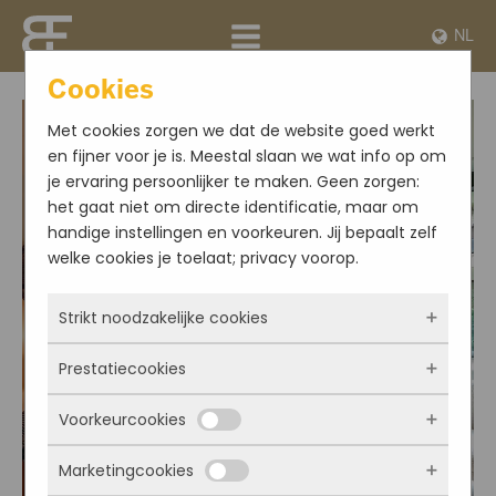
NL
Cookies
Met cookies zorgen we dat de website goed werkt
en fijner voor je is. Meestal slaan we wat info op om
je ervaring persoonlijker te maken. Geen zorgen:
het gaat niet om directe identificatie, maar om
handige instellingen en voorkeuren. Jij bepaalt zelf
welke cookies je toelaat; privacy voorop.
Strikt noodzakelijke cookies
Prestatiecookies
Deze cookies zorgen ervoor dat de website
überhaupt werkt. Ze zijn dus altijd actief en
Voorkeurcookies
kunnen niet worden uitgezet. Meestal worden
Met deze cookies zien we hoe vaak onze site
ze alleen geplaatst als jij iets doet, zoals
bezocht wordt, waar bezoekers vandaan
Marketingcookies
inloggen, een formulier invullen of je
komen en welke pagina’s populair zijn. Zo
Deze cookies onthouden jouw voorkeuren.