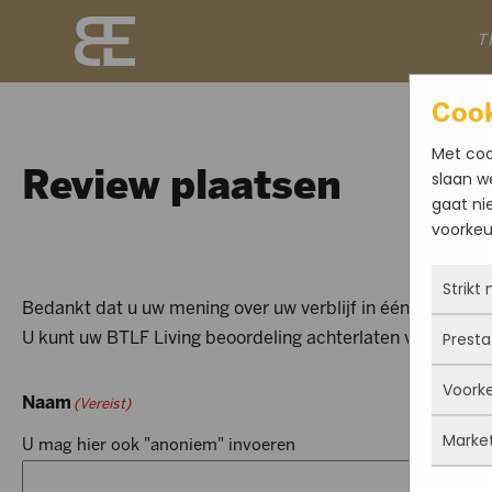
T
Cook
Met coo
slaan w
Review plaatsen
gaat ni
voorkeur
Strikt
Bedankt dat u uw mening over uw verblijf in één van onze l
Presta
U kunt uw BTLF Living beoordeling achterlaten via onders
Deze 
altij
Voork
gepla
Met 
Naam
(Vereist)
priva
bezo
Marke
U mag hier ook "anoniem" invoeren
cook
de w
Deze
site 
dus n
ingev